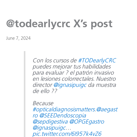
@todearlycrc X’s post
June 7, 2024
Con los cursos de
#TODearlyCRC
puedes mejorar tus habilidades
para evaluar ? el patrón invasivo
en lesiones colorrectales. Nuestro
director
@ignasipuigc
da muestra
de ello ??
Because
#opticaldiagnosismatters
.
@aegast
ro
@SEEDendoscopia
@sepdigestiva
@OPGEgastro
@ignasipuigc
…
pic.twitter.com/6I957k4vZ6