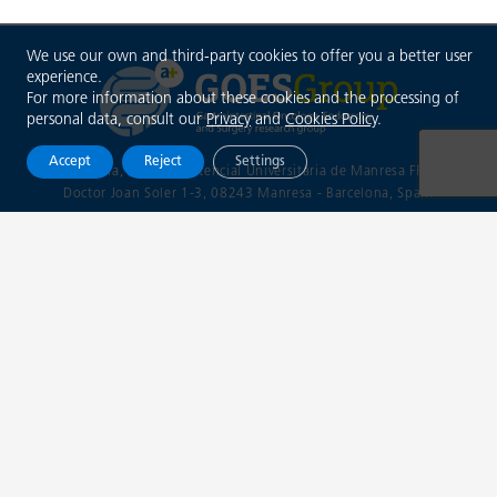
We use our own and third-party cookies to offer you a better user
experience.
For more information about these cookies and the processing of
personal data, consult our
Privacy
and
Cookies Policy
.
Accept
Reject
Settings
Althaia, Xarxa Assistencial Universitària de Manresa FP
Doctor Joan Soler 1-3, 08243 Manresa - Barcelona
, Spain
+34 93 874 21 12
goesresearchgroup@althaia.cat
info@trainingopticaldiagnosis.com
@goesgroup
Xarxa Assistencial
Universitària de Manresa