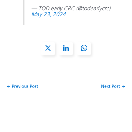
— TOD early CRC (@todearlycrc)
May 23, 2024
X
L
W
i
h
n
a
k
t
e
s
d
A
I
p
n
p
←
Previous Post
Next Post
→