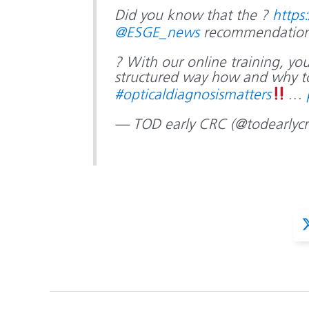
Did you know that the ?
https
@ESGE_news
recommendatio
? With our online training, you
structured way how and why to 
#opticaldiagnosismatters
…
— TOD early CRC (@todearlycr