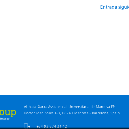
Entrada sigu
Althaia, Xarxa Assistencial Universitària de Manresa FP
Doctor Joan Soler 1-3, 08243 Manresa - Barcelona
, Spain
+34 93 874 21 12