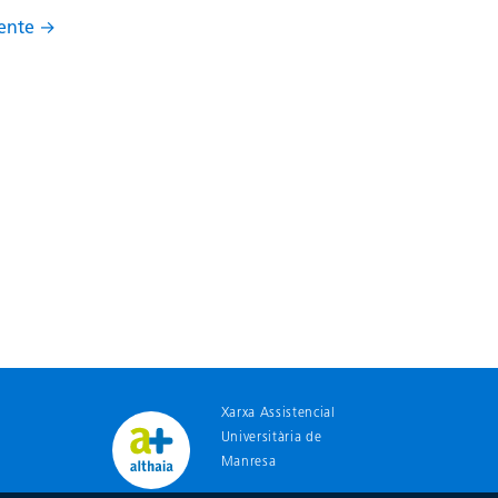
iente
→
Xarxa Assistencial
Universitària de
Manresa