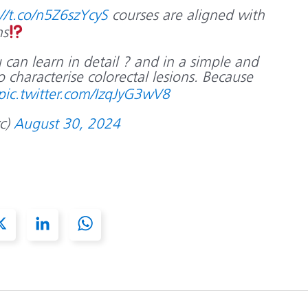
://t.co/n5Z6szYcyS
courses are aligned with
ns
 can learn in detail ? and in a simple and
characterise colorectal lesions. Because
pic.twitter.com/IzqJyG3wV8
c)
August 30, 2024
X
L
W
i
h
n
a
k
t
e
s
d
A
I
p
n
p