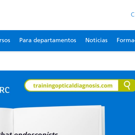
C
rsos
Para departamentos
Noticias
Formac