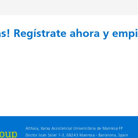
s! Regístrate ahora y empi
Althaia, Xarxa Assistencial Universitària de Manresa FP
Doctor Joan Soler 1-3, 08243 Manresa - Barcelona
, Spain