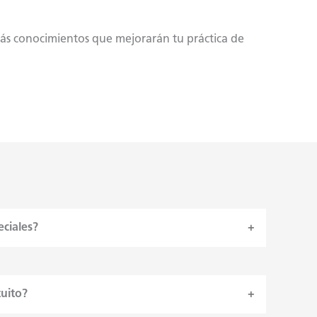
drás conocimientos que mejorarán tu práctica de
eciale
s?
tuito
?